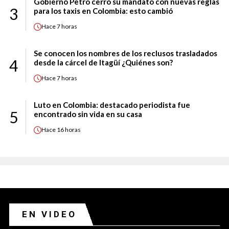
Gobierno Petro cerró su mandato con nuevas reglas
3
para los taxis en Colombia: esto cambió
Hace
7 horas
Se conocen los nombres de los reclusos trasladados
4
desde la cárcel de Itagüí ¿Quiénes son?
Hace
7 horas
Luto en Colombia: destacado periodista fue
5
encontrado sin vida en su casa
Hace
16 horas
EN VIDEO