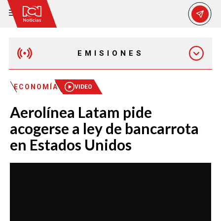
EMISIONES
MAÑANA EXPRESS
ECONOMÍA
VIDEO
Aerolínea Latam pide
EMISIÓN 12:30 PM
acogerse a ley de bancarrota
en Estados Unidos
EMISIÓN 7:00 PM
EMISIÓN 11:30 PM