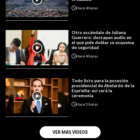
Hace
4 horas
Otro escándalo de Juliana
Guerrero: destapan audio en
el que pide doblar su esquema
de seguridad
Hace
4 horas
Todo listo para la posesión
presidencial de Abelardo de la
Espriella: así será la
ceremonia
Hace
5 horas
VER MÁS VIDEOS