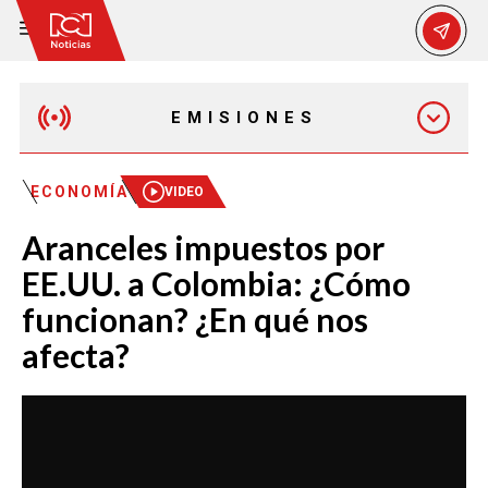
EMISIONES
MAÑANA EXPRESS
ECONOMÍA
VIDEO
Aranceles impuestos por
EMISIÓN 12:30 PM
EE.UU. a Colombia: ¿Cómo
funcionan? ¿En qué nos
EMISIÓN 7:00 PM
afecta?
EMISIÓN 11:30 PM