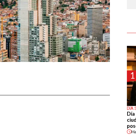
1
DÍA 
Día 
ciu
pos
H