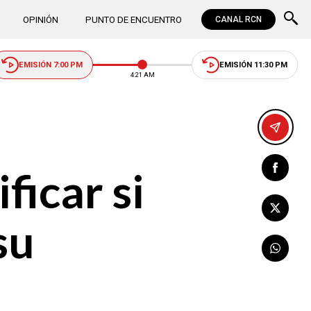
OPINIÓN
PUNTO DE ENCUENTRO
CANAL RCN
EMISIÓN 7:00 PM
EMISIÓN 11:30 PM
4:21 AM
ficar si
su