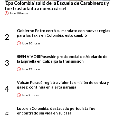
'Epa Colombia' salió de la Escuela de Carabineros y
fue trasladada a nueva cárcel
Hace
10 horas
Gobierno Petro cerró su mandato con nuevas reglas
2
para los taxis en Colombia: esto cambió
Hace
10 horas
🔴EN VIVO🔴Posesión presidencial de Abelardo de
3
la Espriella en Cali: siga la transmisión
Hace
17 horas
Volcán Puracé registra violenta emisión de ceniza y
4
gases: continúa en alerta naranja
Hace
7 horas
Luto en Colombia: destacado periodista fue
5
encontrado sin vida en su casa