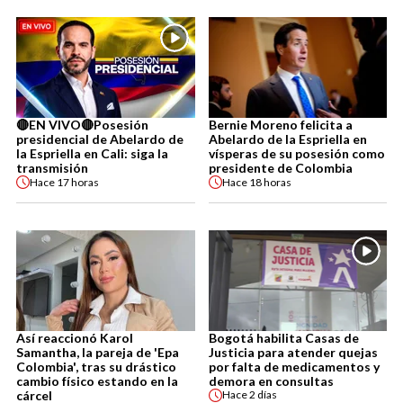
🔴EN VIVO🔴Posesión
Bernie Moreno felicita a
presidencial de Abelardo de
Abelardo de la Espriella en
la Espriella en Cali: siga la
vísperas de su posesión como
transmisión
presidente de Colombia
Hace
17 horas
Hace
18 horas
Así reaccionó Karol
Bogotá habilita Casas de
Samantha, la pareja de 'Epa
Justicia para atender quejas
Colombia', tras su drástico
por falta de medicamentos y
cambio físico estando en la
demora en consultas
cárcel
Hace
2 días