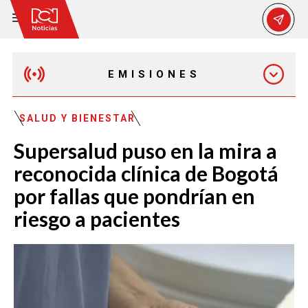
EMISIONES
MAÑANA EXPRESS
SALUD Y BIENESTAR
Supersalud puso en la mira a
EMISIÓN 12:30 PM
reconocida clínica de Bogotá
por fallas que pondrían en
EMISIÓN 7:00 PM
riesgo a pacientes
EMISIÓN 11:30 PM