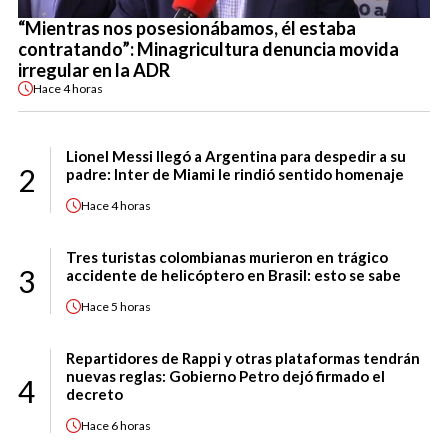
“Mientras nos posesionábamos, él estaba
contratando”: Minagricultura denuncia movida
irregular en la ADR
Hace
4 horas
Lionel Messi llegó a Argentina para despedir a su
2
padre: Inter de Miami le rindió sentido homenaje
Hace
4 horas
Tres turistas colombianas murieron en trágico
3
accidente de helicóptero en Brasil: esto se sabe
Hace
5 horas
Repartidores de Rappi y otras plataformas tendrán
nuevas reglas: Gobierno Petro dejó firmado el
4
decreto
Hace
6 horas