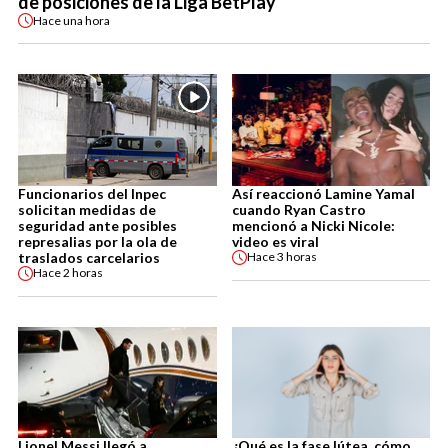
de posiciones de la Liga BetPlay
Hace
una hora
Funcionarios del Inpec
Así reaccionó Lamine Yamal
solicitan medidas de
cuando Ryan Castro
seguridad ante posibles
mencionó a Nicki Nicole:
represalias por la ola de
video es viral
traslados carcelarios
Hace
3 horas
Hace
2 horas
Lionel Messi llegó a
¿Qué es la fase lútea, cómo