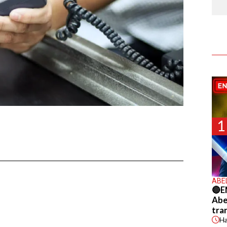
1
ABE
🔴E
Abel
tra
H