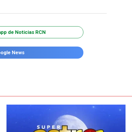
app de Noticias RCN
oogle News