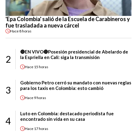
'Epa Colombia' salió de la Escuela de Carabineros y
fue trasladada a nueva cárcel
Hace
8 horas
🔴EN VIVO🔴Posesión presidencial de Abelardo de
2
la Espriella en Cali: siga la transmisión
Hace
15 horas
Gobierno Petro cerró su mandato con nuevas reglas
3
para los taxis en Colombia: esto cambió
Hace
9 horas
Luto en Colombia: destacado periodista fue
4
encontrado sin vida en su casa
Hace
17 horas