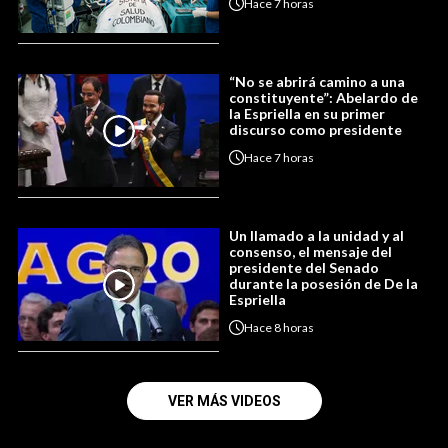
Hace
7 horas
“No se abrirá camino a una
constituyente”: Abelardo de
la Espriella en su primer
discurso como presidente
Hace
7 horas
Un llamado a la unidad y al
consenso, el mensaje del
presidente del Senado
durante la posesión de De la
Espriella
Hace
8 horas
VER MÁS VIDEOS