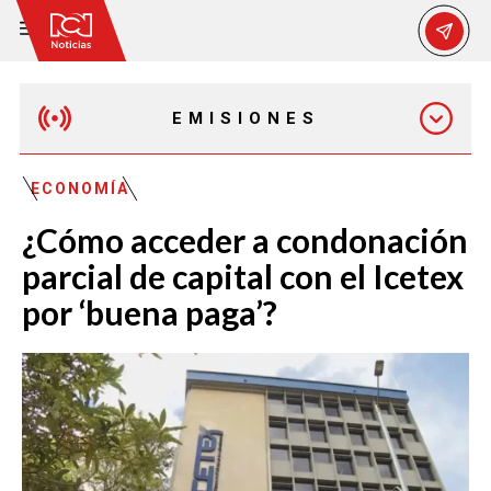
EMISIONES
EMISIÓN 12:30 PM
ECONOMÍA
¿Cómo acceder a condonación
EMISIÓN 7:00 PM
parcial de capital con el Icetex
por ‘buena paga’?