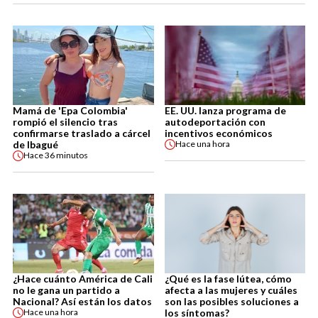
Mamá de 'Epa Colombia'
EE. UU. lanza programa de
rompió el silencio tras
autodeportación con
confirmarse traslado a cárcel
incentivos económicos
de Ibagué
Hace
una hora
Hace
36 minutos
¿Hace cuánto América de Cali
¿Qué es la fase lútea, cómo
no le gana un partido a
afecta a las mujeres y cuáles
Nacional? Así están los datos
son las posibles soluciones a
los síntomas?
Hace
una hora