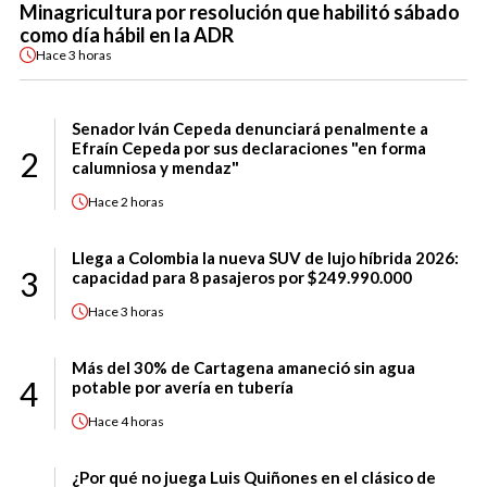
Minagricultura por resolución que habilitó sábado
como día hábil en la ADR
Hace
3 horas
Senador Iván Cepeda denunciará penalmente a
Efraín Cepeda por sus declaraciones "en forma
2
calumniosa y mendaz"
Hace
2 horas
Llega a Colombia la nueva SUV de lujo híbrida 2026:
3
capacidad para 8 pasajeros por $249.990.000
Hace
3 horas
Más del 30% de Cartagena amaneció sin agua
4
potable por avería en tubería
Hace
4 horas
¿Por qué no juega Luis Quiñones en el clásico de