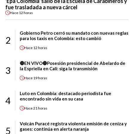
'Epa Colombia' salió de la Escuela de Carabineros y
fue trasladada a nueva cárcel
Hace
12 horas
Gobierno Petro cerró su mandato con nuevas reglas
2
para los taxis en Colombia: esto cambió
Hace
12 horas
🔴EN VIVO🔴Posesión presidencial de Abelardo de
3
la Espriella en Cali: siga la transmisión
Hace
19 horas
Luto en Colombia: destacado periodista fue
4
encontrado sin vida en su casa
Hace
21 horas
Volcán Puracé registra violenta emisión de ceniza y
5
gases: continúa en alerta naranja