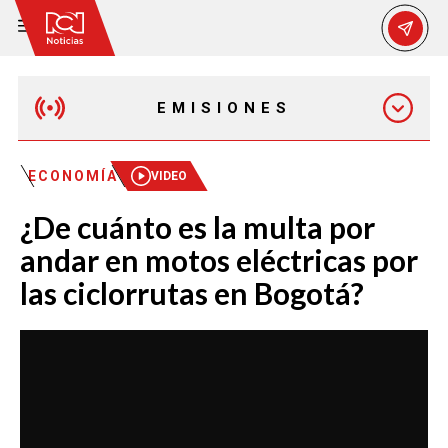
EMISIONES
EMISIÓN 12:30 PM
ECONOMÍA
VIDEO
¿De cuánto es la multa por
EMISIÓN 7:00 PM
andar en motos eléctricas por
las ciclorrutas en Bogotá?