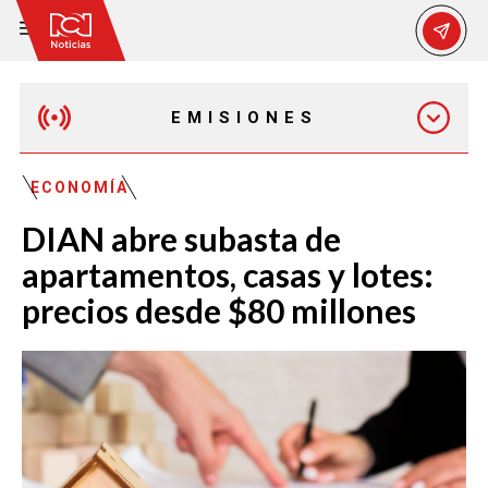
EMISIONES
MAÑANA EXPRESS
ECONOMÍA
DIAN abre subasta de
EMISIÓN 12:30 PM
apartamentos, casas y lotes:
precios desde $80 millones
EMISIÓN 7:00 PM
EMISIÓN 11:30 PM