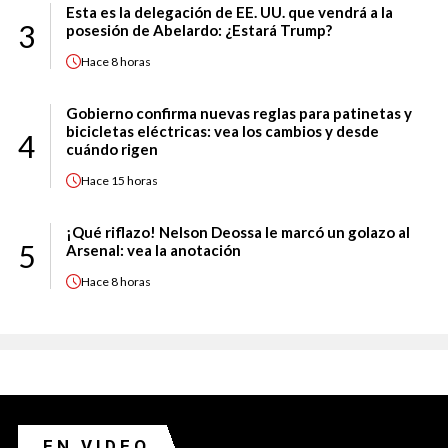
Esta es la delegación de EE. UU. que vendrá a la
3
posesión de Abelardo: ¿Estará Trump?
Hace
8 horas
Gobierno confirma nuevas reglas para patinetas y
bicicletas eléctricas: vea los cambios y desde
4
cuándo rigen
Hace
15 horas
¡Qué riflazo! Nelson Deossa le marcó un golazo al
5
Arsenal: vea la anotación
Hace
8 horas
EN VIDEO