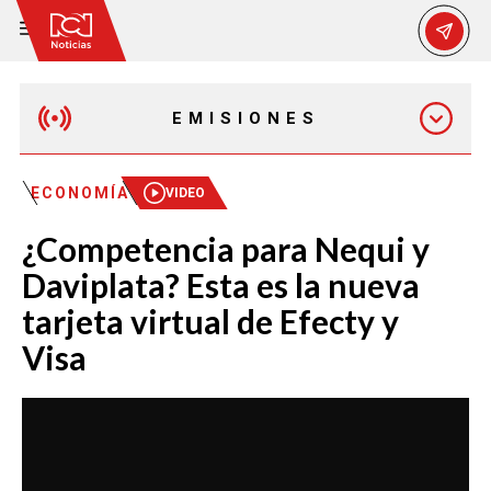
EMISIONES
MAÑANA EXPRESS
ECONOMÍA
VIDEO
¿Competencia para Nequi y
EMISIÓN 12:30 PM
Daviplata? Esta es la nueva
tarjeta virtual de Efecty y
EMISIÓN 7:00 PM
Visa
EMISIÓN 11:30 PM