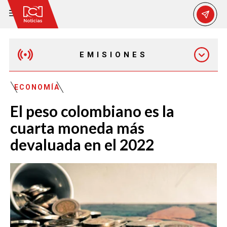
EMISIONES
MAÑANA EXPRESS
ECONOMÍA
El peso colombiano es la
EMISIÓN 12:30 PM
cuarta moneda más
devaluada en el 2022
EMISIÓN 7:00 PM
EMISIÓN 11:30 PM