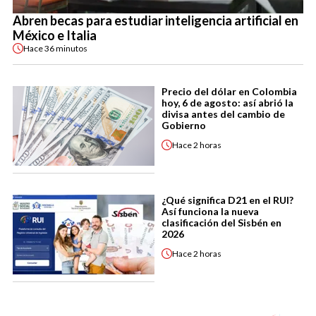
Abren becas para estudiar inteligencia artificial en
México e Italia
Hace
36 minutos
Precio del dólar en Colombia
hoy, 6 de agosto: así abrió la
divisa antes del cambio de
Gobierno
Hace
2 horas
¿Qué significa D21 en el RUI?
Así funciona la nueva
clasificación del Sisbén en
2026
Hace
2 horas