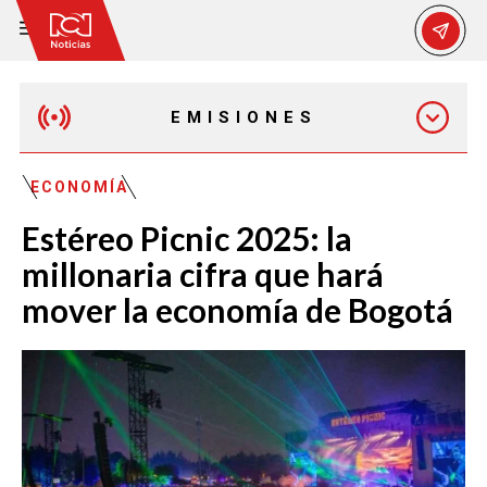
EMISIONES
MAÑANA EXPRESS
ECONOMÍA
Estéreo Picnic 2025: la
EMISIÓN 12:30 PM
millonaria cifra que hará
mover la economía de Bogotá
EMISIÓN 7:00 PM
EMISIÓN 11:30 PM