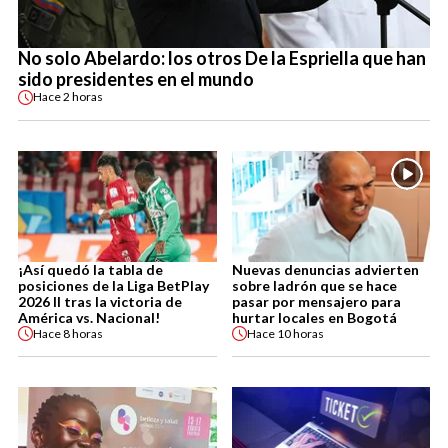
No solo Abelardo: los otros De la Espriella que han
sido presidentes en el mundo
Hace
2 horas
¡Así quedó la tabla de
Nuevas denuncias advierten
posiciones de la Liga BetPlay
sobre ladrón que se hace
2026 II tras la victoria de
pasar por mensajero para
América vs. Nacional!
hurtar locales en Bogotá
Hace
8 horas
Hace
10 horas