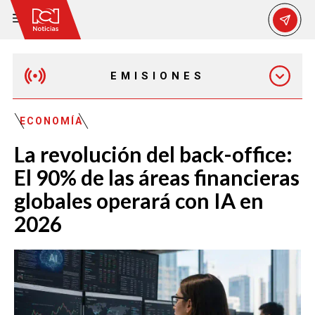
EMISIONES
MAÑANA EXPRESS
ECONOMÍA
La revolución del back-office:
EMISIÓN 12:30 PM
El 90% de las áreas financieras
globales operará con IA en
EMISIÓN 7:00 PM
2026
EMISIÓN 11:30 PM