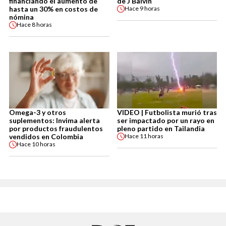
financiando el aumento de
de J Balvin
hasta un 30% en costos de
Hace
9 horas
nómina
Hace
8 horas
Omega-3 y otros
VIDEO | Futbolista murió tras
suplementos: Invima alerta
ser impactado por un rayo en
por productos fraudulentos
pleno partido en Tailandia
vendidos en Colombia
Hace
11 horas
Hace
10 horas