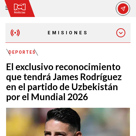
EMISIONES
MAÑANA EXPRESS
DEPORTES
El exclusivo reconocimiento
EMISIÓN 12:30 PM
que tendrá James Rodríguez
en el partido de Uzbekistán
EMISIÓN 7:00 PM
por el Mundial 2026
EMISIÓN 11:30 PM