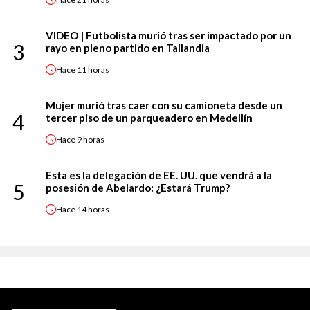
VIDEO | Futbolista murió tras ser impactado por un
3
rayo en pleno partido en Tailandia
Hace
11 horas
Mujer murió tras caer con su camioneta desde un
4
tercer piso de un parqueadero en Medellín
Hace
9 horas
Esta es la delegación de EE. UU. que vendrá a la
5
posesión de Abelardo: ¿Estará Trump?
Hace
14 horas