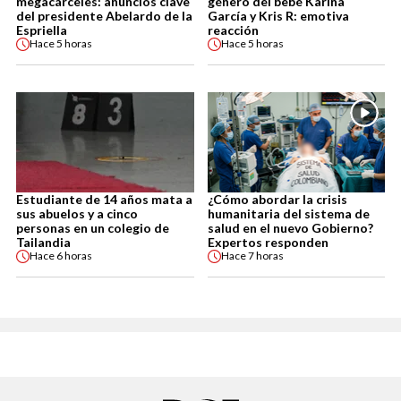
megacárceles: anuncios clave
género del bebé Karina
del presidente Abelardo de la
García y Kris R: emotiva
Espriella
reacción
Hace
5 horas
Hace
5 horas
Estudiante de 14 años mata a
¿Cómo abordar la crisis
sus abuelos y a cinco
humanitaria del sistema de
personas en un colegio de
salud en el nuevo Gobierno?
Tailandia
Expertos responden
Hace
6 horas
Hace
7 horas