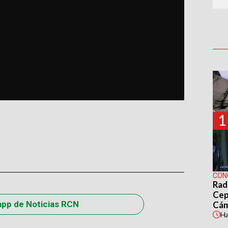
1
CON
Rad
Cep
app de Noticias RCN
Cá
H