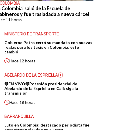
 COLOMBIA
 Colombia' salió de la Escuela de
abineros y fue trasladada a nueva cárcel
ace
11 horas
MINISTERIO DE TRANSPORTE
Gobierno Petro cerró su mandato con nuevas
reglas para los taxis en Colombia: esto
cambió
Hace
12 horas
ABELARDO DE LA ESPRIELLA
🔴EN VIVO🔴Posesión presidencial de
Abelardo de la Espriella en Cali: siga la
transmisión
Hace
18 horas
BARRANQUILLA
Luto en Colombia: destacado periodista fue
encontrado sin vida en su casa