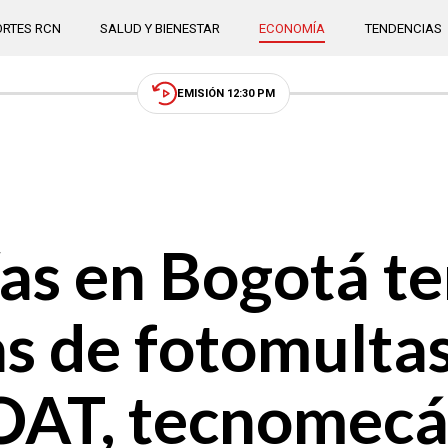
RTES RCN
SALUD Y BIENESTAR
ECONOMÍA
TENDENCIAS
EMISIÓN 12:30 PM
ías en Bogotá t
s de fotomultas
OAT, tecnomecá