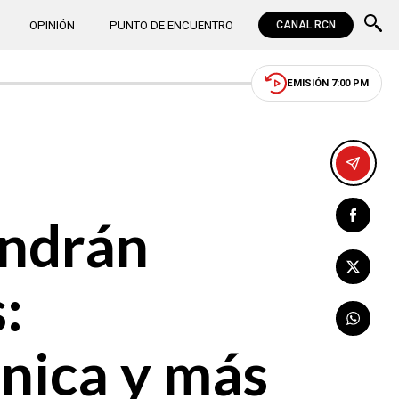
OPINIÓN
PUNTO DE ENCUENTRO
CANAL RCN
EMISIÓN 7:00 PM
endrán
:
nica y más