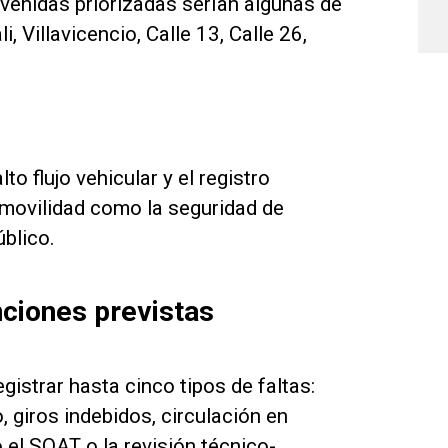
avenidas priorizadas serían algunas de
 Villavicencio, Calle 13, Calle 26,
o flujo vehicular y el registro
 movilidad como la seguridad de
úblico.
nciones previstas
istrar hasta cinco tipos de faltas:
 giros indebidos, circulación en
 el SOAT o la revisión técnico-