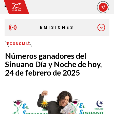
EMISIONES
MAÑANA EXPRESS
ECONOMÍA
Números ganadores del
EMISIÓN 12:30 PM
Sinuano Día y Noche de hoy,
24 de febrero de 2025
EMISIÓN 7:00 PM
EMISIÓN 11:30 PM