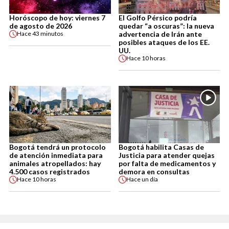
Horóscopo de hoy: viernes 7
El Golfo Pérsico podría
de agosto de 2026
quedar “a oscuras”: la nueva
advertencia de Irán ante
Hace
43 minutos
posibles ataques de los EE.
UU.
Hace
10 horas
Bogotá tendrá un protocolo
Bogotá habilita Casas de
de atención inmediata para
Justicia para atender quejas
animales atropellados: hay
por falta de medicamentos y
4.500 casos registrados
demora en consultas
Hace
10 horas
Hace
un día