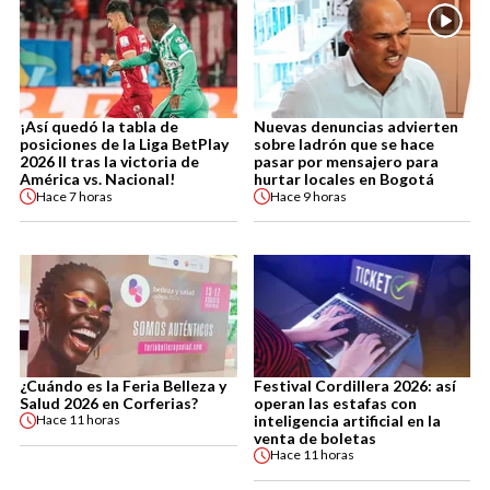
¡Así quedó la tabla de
Nuevas denuncias advierten
posiciones de la Liga BetPlay
sobre ladrón que se hace
2026 II tras la victoria de
pasar por mensajero para
América vs. Nacional!
hurtar locales en Bogotá
Hace
7 horas
Hace
9 horas
¿Cuándo es la Feria Belleza y
Festival Cordillera 2026: así
Salud 2026 en Corferias?
operan las estafas con
inteligencia artificial en la
Hace
11 horas
venta de boletas
Hace
11 horas