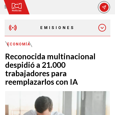
EMISIONES
MAÑANA EXPRESS
ECONOMÍA
Reconocida multinacional
EMISIÓN 12:30 PM
despidió a 21.000
trabajadores para
EMISIÓN 7:00 PM
reemplazarlos con IA
EMISIÓN 11:30 PM