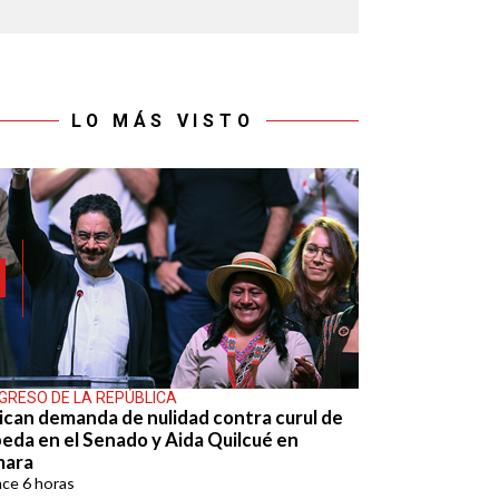
LO MÁS VISTO
GRESO DE LA REPÚBLICA
ican demanda de nulidad contra curul de
eda en el Senado y Aida Quilcué en
mara
ace
6 horas