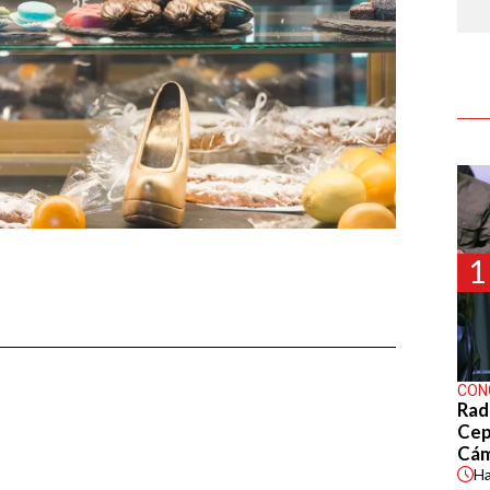
1
CON
Rad
Cep
Cá
H