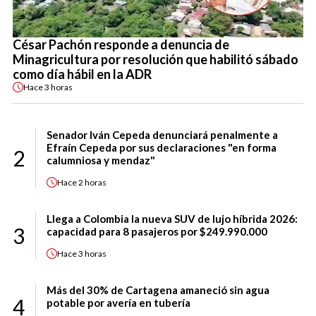
César Pachón responde a denuncia de
Minagricultura por resolución que habilitó sábado
como día hábil en la ADR
Hace
3 horas
Senador Iván Cepeda denunciará penalmente a
Efraín Cepeda por sus declaraciones "en forma
2
calumniosa y mendaz"
Hace
2 horas
Llega a Colombia la nueva SUV de lujo híbrida 2026:
3
capacidad para 8 pasajeros por $249.990.000
Hace
3 horas
Más del 30% de Cartagena amaneció sin agua
4
potable por avería en tubería