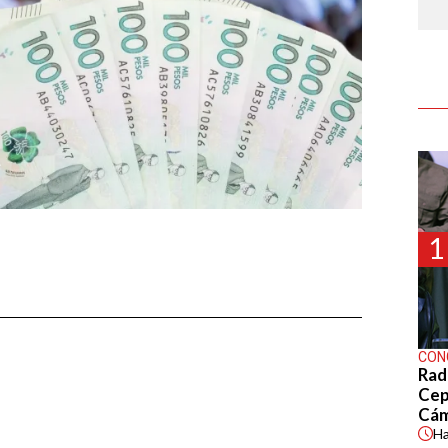
1
CON
Rad
Cep
Cá
H