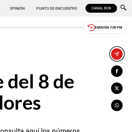
OPINIÓN
PUNTO DE ENCUENTRO
CANAL RCN
EMISIÓN 7:00 PM
 del 8 de
dores
 Consulta aquí los números