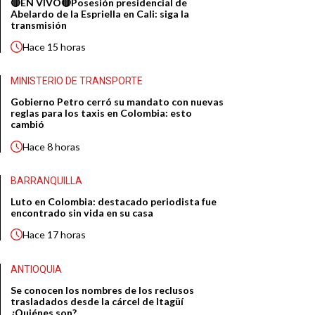
🔴EN VIVO🔴Posesión presidencial de
Abelardo de la Espriella en Cali: siga la
transmisión
Hace
15 horas
MINISTERIO DE TRANSPORTE
Gobierno Petro cerró su mandato con nuevas
reglas para los taxis en Colombia: esto
cambió
Hace
8 horas
BARRANQUILLA
Luto en Colombia: destacado periodista fue
encontrado sin vida en su casa
Hace
17 horas
ANTIOQUIA
Se conocen los nombres de los reclusos
trasladados desde la cárcel de Itagüí
¿Quiénes son?