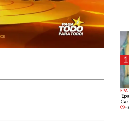
1
EPA
'Epa
Car
H