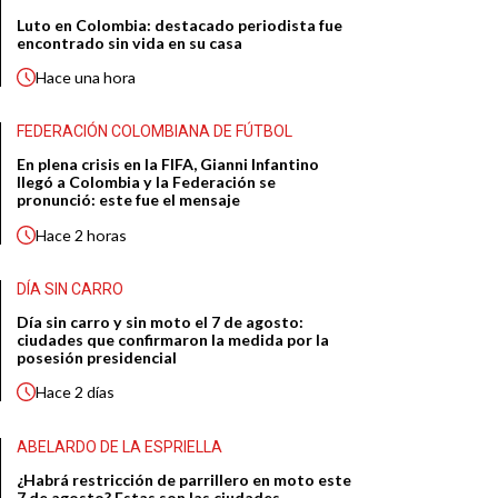
Luto en Colombia: destacado periodista fue
encontrado sin vida en su casa
Hace
una hora
FEDERACIÓN COLOMBIANA DE FÚTBOL
En plena crisis en la FIFA, Gianni Infantino
llegó a Colombia y la Federación se
pronunció: este fue el mensaje
Hace
2 horas
DÍA SIN CARRO
Día sin carro y sin moto el 7 de agosto:
ciudades que confirmaron la medida por la
posesión presidencial
Hace
2 días
ABELARDO DE LA ESPRIELLA
¿Habrá restricción de parrillero en moto este
7 de agosto? Estas son las ciudades