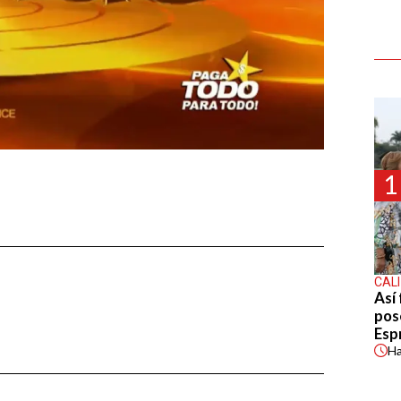
1
CALI
Así 
pos
Espr
H