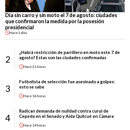
Día sin carro y sin moto el 7 de agosto: ciudades
que confirmaron la medida por la posesión
presidencial
Hace
2 días
¿Habrá restricción de parrillero en moto este 7 de
2
agosto? Estas son las ciudades confirmadas
Hace
21 horas
Futbolista de selección fue asesinado a golpes:
3
esto se sabe
Hace
16 horas
Radican demanda de nulidad contra curul de
4
Cepeda en el Senado y Aida Quilcué en Cámara
Hace
14 horas