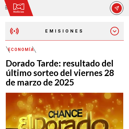
EMISIONES
MAÑANA EXPRESS
ECONOMÍA
Dorado Tarde: resultado del
EMISIÓN 12:30 PM
último sorteo del viernes 28
de marzo de 2025
EMISIÓN 7:00 PM
EMISIÓN 11:30 PM