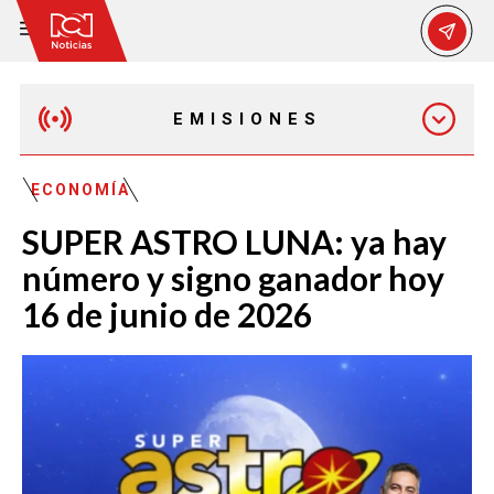
EMISIONES
MAÑANA EXPRESS
ECONOMÍA
SUPER ASTRO LUNA: ya hay
EMISIÓN 12:30 PM
número y signo ganador hoy
16 de junio de 2026
EMISIÓN 7:00 PM
EMISIÓN 11:30 PM