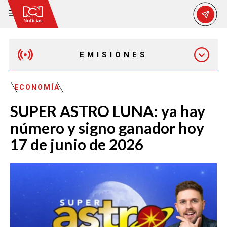
EMISIONES
MAÑANA EXPRESS
ECONOMÍA
SUPER ASTRO LUNA: ya hay
EMISIÓN 12:30 PM
número y signo ganador hoy
17 de junio de 2026
EMISIÓN 7:00 PM
EMISIÓN 11:30 PM