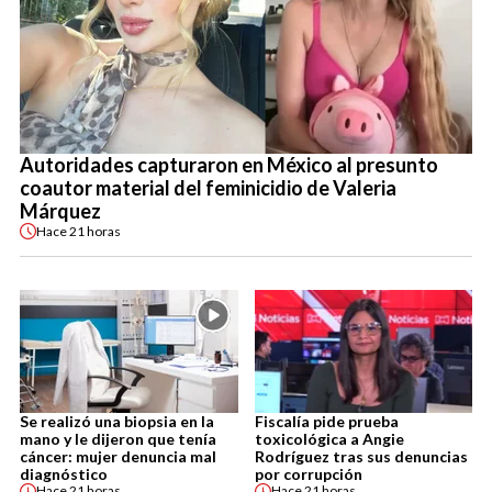
Autoridades capturaron en México al presunto
coautor material del feminicidio de Valeria
Márquez
Hace
21 horas
Se realizó una biopsia en la
Fiscalía pide prueba
mano y le dijeron que tenía
toxicológica a Angie
cáncer: mujer denuncia mal
Rodríguez tras sus denuncias
diagnóstico
por corrupción
Hace
21 horas
Hace
21 horas