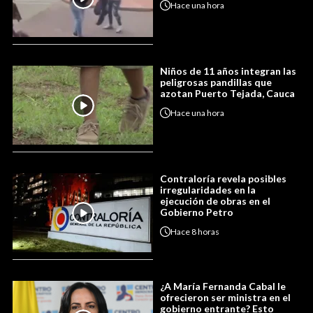
Hace
una hora
Niños de 11 años integran las
peligrosas pandillas que
azotan Puerto Tejada, Cauca
Hace
una hora
Contraloría revela posibles
irregularidades en la
ejecución de obras en el
Gobierno Petro
Hace
8 horas
¿A María Fernanda Cabal le
ofrecieron ser ministra en el
gobierno entrante? Esto