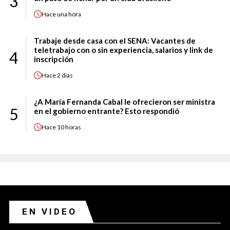
3
Hace
una hora
Trabaje desde casa con el SENA: Vacantes de
teletrabajo con o sin experiencia, salarios y link de
4
inscripción
Hace
2 días
¿A María Fernanda Cabal le ofrecieron ser ministra
5
en el gobierno entrante? Esto respondió
Hace
10 horas
EN VIDEO