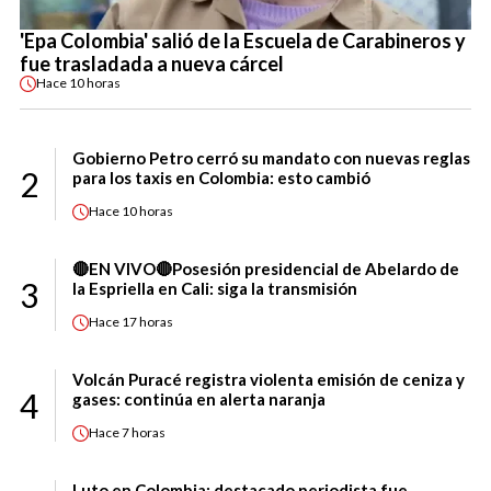
'Epa Colombia' salió de la Escuela de Carabineros y
fue trasladada a nueva cárcel
Hace
10 horas
Gobierno Petro cerró su mandato con nuevas reglas
2
para los taxis en Colombia: esto cambió
Hace
10 horas
🔴EN VIVO🔴Posesión presidencial de Abelardo de
3
la Espriella en Cali: siga la transmisión
Hace
17 horas
Volcán Puracé registra violenta emisión de ceniza y
4
gases: continúa en alerta naranja
Hace
7 horas
Luto en Colombia: destacado periodista fue