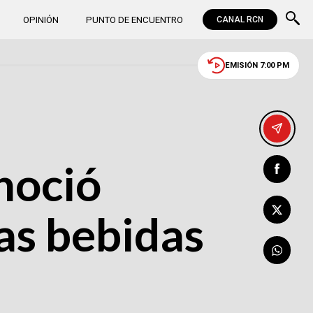
OPINIÓN
PUNTO DE ENCUENTRO
CANAL RCN
EMISIÓN 7:00 PM
noció
as bebidas