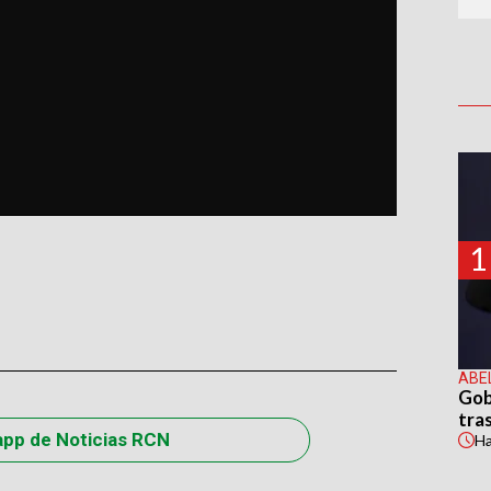
1
ABE
Gob
tras
app de Noticias RCN
H