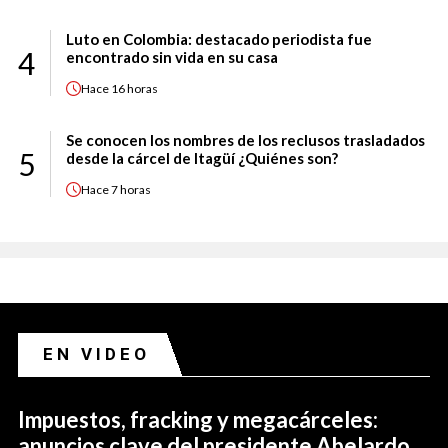
Luto en Colombia: destacado periodista fue
4
encontrado sin vida en su casa
Hace
16 horas
Se conocen los nombres de los reclusos trasladados
5
desde la cárcel de Itagüí ¿Quiénes son?
Hace
7 horas
EN VIDEO
Impuestos, fracking y megacárceles:
anuncios clave del presidente Abelardo