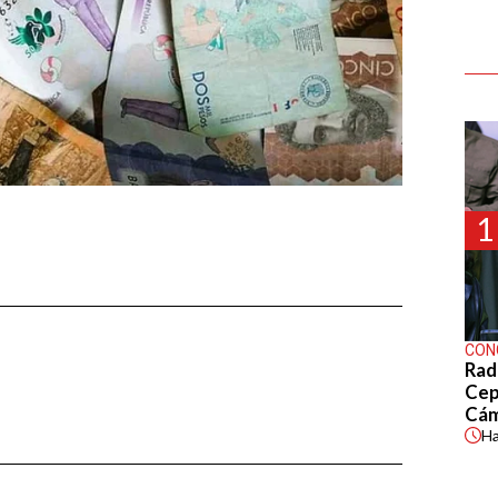
1
CON
Rad
Cep
Cá
H