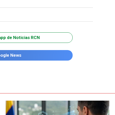
app de Noticias RCN
oogle News