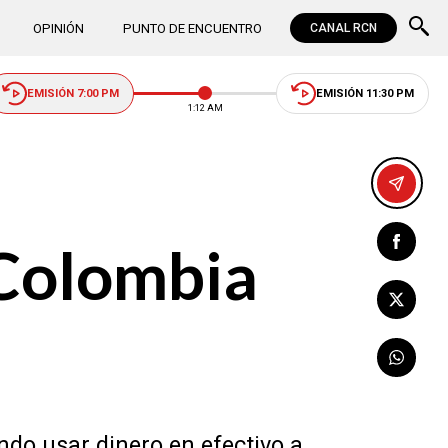
OPINIÓN
PUNTO DE ENCUENTRO
CANAL RCN
EMISIÓN 7:00 PM
EMISIÓN 11:30 PM
1:12 AM
 Colombia
ndo usar dinero en efectivo a