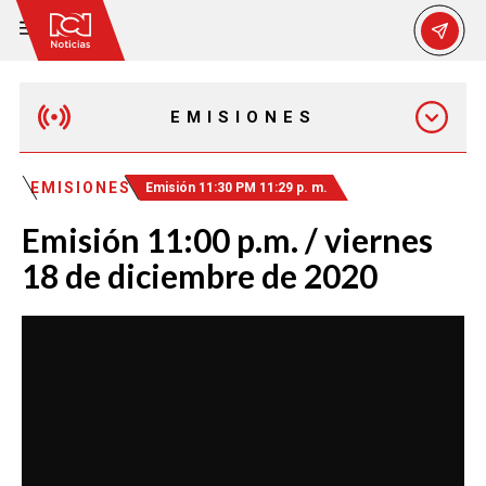
EMISIONES
MAÑANA EXPRESS
EMISIONES
Emisión 11:30 PM 11:29 p. m.
Emisión 11:00 p.m. / viernes
EMISIÓN 12:30 PM
18 de diciembre de 2020
EMISIÓN 7:00 PM
EMISIÓN 11:30 PM