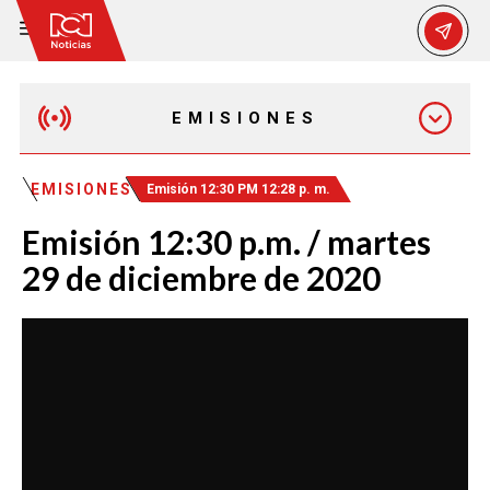
EMISIONES
MAÑANA EXPRESS
EMISIONES
Emisión 12:30 PM 12:28 p. m.
Emisión 12:30 p.m. / martes
EMISIÓN 12:30 PM
29 de diciembre de 2020
EMISIÓN 7:00 PM
EMISIÓN 11:30 PM