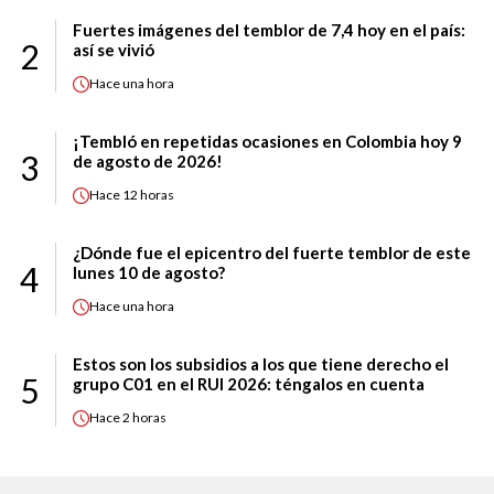
Fuertes imágenes del temblor de 7,4 hoy en el país:
2
así se vivió
Hace
una hora
¡Tembló en repetidas ocasiones en Colombia hoy 9
3
de agosto de 2026!
Hace
12 horas
¿Dónde fue el epicentro del fuerte temblor de este
4
lunes 10 de agosto?
Hace
una hora
Estos son los subsidios a los que tiene derecho el
5
grupo C01 en el RUI 2026: téngalos en cuenta
Hace
2 horas