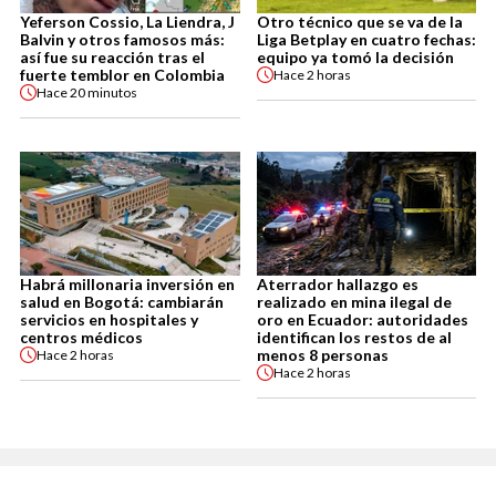
Yeferson Cossio, La Liendra, J
Otro técnico que se va de la
Balvin y otros famosos más:
Liga Betplay en cuatro fechas:
así fue su reacción tras el
equipo ya tomó la decisión
fuerte temblor en Colombia
Hace
2 horas
Hace
20 minutos
Habrá millonaria inversión en
Aterrador hallazgo es
salud en Bogotá: cambiarán
realizado en mina ilegal de
servicios en hospitales y
oro en Ecuador: autoridades
centros médicos
identifican los restos de al
menos 8 personas
Hace
2 horas
Hace
2 horas