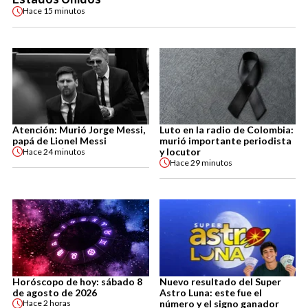
Hace
15 minutos
Atención: Murió Jorge Messi,
Luto en la radio de Colombia:
papá de Lionel Messi
murió importante periodista
y locutor
Hace
24 minutos
Hace
29 minutos
Horóscopo de hoy: sábado 8
Nuevo resultado del Super
de agosto de 2026
Astro Luna: este fue el
número y el signo ganador
Hace
2 horas