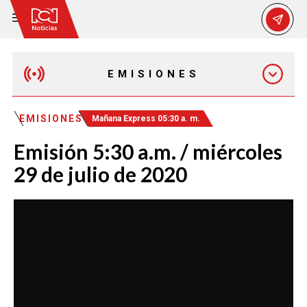
EMISIONES
MAÑANA EXPRESS
EMISIONES
Mañana Express 05:30 a. m.
Emisión 5:30 a.m. / miércoles
EMISIÓN 12:30 PM
29 de julio de 2020
EMISIÓN 7:00 PM
EMISIÓN 11:30 PM