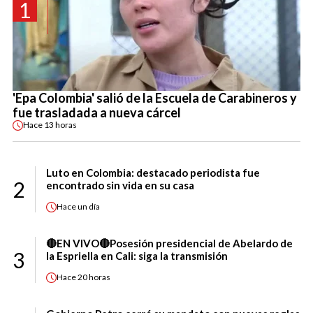
1
'Epa Colombia' salió de la Escuela de Carabineros y
fue trasladada a nueva cárcel
Hace
13 horas
Luto en Colombia: destacado periodista fue
2
encontrado sin vida en su casa
Hace
un día
🔴EN VIVO🔴Posesión presidencial de Abelardo de
3
la Espriella en Cali: siga la transmisión
Hace
20 horas