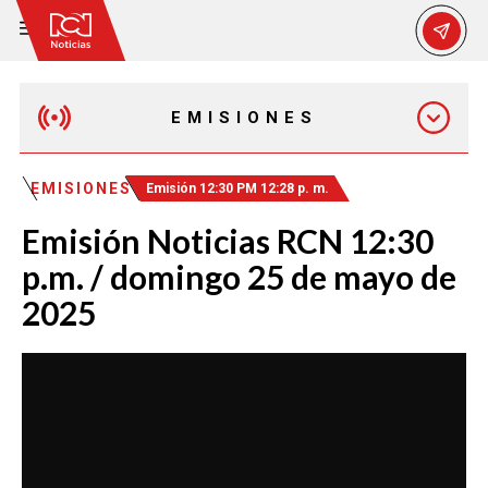
EMISIONES
EMISIÓN 12:30 PM
EMISIONES
Emisión 12:30 PM 12:28 p. m.
Emisión Noticias RCN 12:30
EMISIÓN 7:00 PM
p.m. / domingo 25 de mayo de
2025