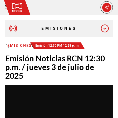
EMISIONES
MAÑANA EXPRESS
EMISIONES
Emisión 12:30 PM 12:28 p. m.
Emisión Noticias RCN 12:30
EMISIÓN 12:30 PM
p.m. / jueves 3 de julio de
2025
EMISIÓN 7:00 PM
EMISIÓN 11:30 PM