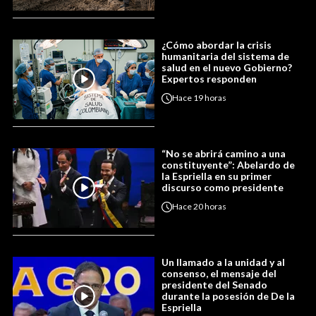
¿Cómo abordar la crisis
humanitaria del sistema de
salud en el nuevo Gobierno?
Expertos responden
Hace
19 horas
“No se abrirá camino a una
constituyente”: Abelardo de
la Espriella en su primer
discurso como presidente
Hace
20 horas
Un llamado a la unidad y al
consenso, el mensaje del
presidente del Senado
durante la posesión de De la
Espriella