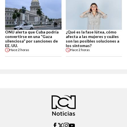
ONU alerta que Cuba podría
¿Qué es la fase lútea, cómo
convertirse en una “Gaza
afecta a las mujeres y cuáles
silenciosa” por sanciones de
son las posibles soluciones a
EE. UU.
los síntomas?
Hace
2 horas
Hace
2 horas