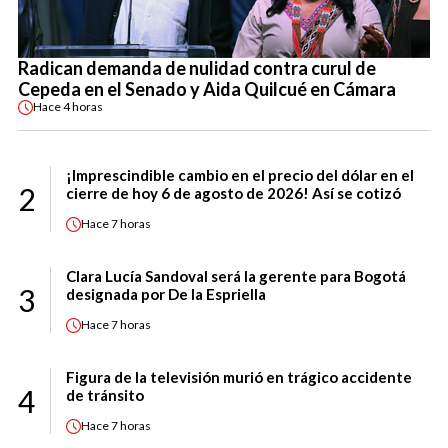
Radican demanda de nulidad contra curul de
Cepeda en el Senado y Aida Quilcué en Cámara
Hace
4 horas
¡Imprescindible cambio en el precio del dólar en el
2
cierre de hoy 6 de agosto de 2026! Así se cotizó
Hace
7 horas
Clara Lucía Sandoval será la gerente para Bogotá
3
designada por De la Espriella
Hace
7 horas
Figura de la televisión murió en trágico accidente
4
de tránsito
Hace
7 horas