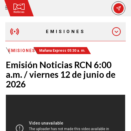
EMISIONES
MAÑANA EXPRESS
EMISIONES
Mañana Express 05:30 a. m.
Emisión Noticias RCN 6:00
EMISIÓN 12:30 PM
a.m. / viernes 12 de junio de
2026
EMISIÓN 7:00 PM
EMISIÓN 11:30 PM