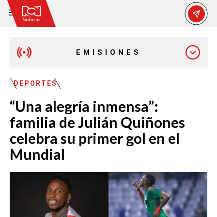
EMISIONES
MAÑANA EXPRESS
DEPORTES
“Una alegría inmensa”:
EMISIÓN 12:30 PM
familia de Julián Quiñones
celebra su primer gol en el
EMISIÓN 7:00 PM
Mundial
EMISIÓN 11:30 PM