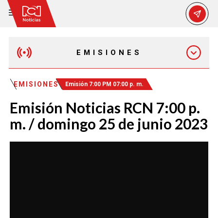
EMISIONES
MAÑANA EXPRESS
EMISIONES
Emisión 7:00 PM 07:00 p. m.
Emisión Noticias RCN 7:00 p.
EMISIÓN 12:30 PM
m. / domingo 25 de junio 2023
EMISIÓN 7:00 PM
EMISIÓN 11:30 PM