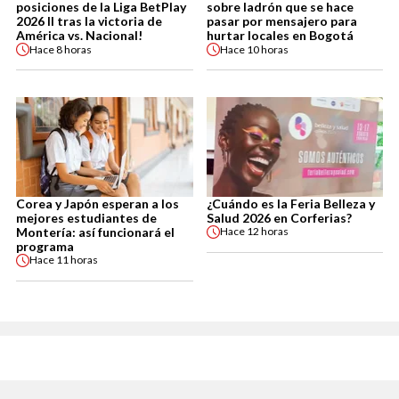
posiciones de la Liga BetPlay
sobre ladrón que se hace
2026 II tras la victoria de
pasar por mensajero para
América vs. Nacional!
hurtar locales en Bogotá
Hace
8 horas
Hace
10 horas
Corea y Japón esperan a los
¿Cuándo es la Feria Belleza y
mejores estudiantes de
Salud 2026 en Corferias?
Montería: así funcionará el
Hace
12 horas
programa
Hace
11 horas