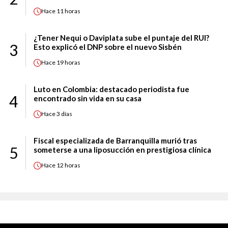
Hace
11 horas
¿Tener Nequi o Daviplata sube el puntaje del RUI?
3
Esto explicó el DNP sobre el nuevo Sisbén
Hace
19 horas
Luto en Colombia: destacado periodista fue
4
encontrado sin vida en su casa
Hace
3 días
Fiscal especializada de Barranquilla murió tras
5
someterse a una liposucción en prestigiosa clínica
Hace
12 horas