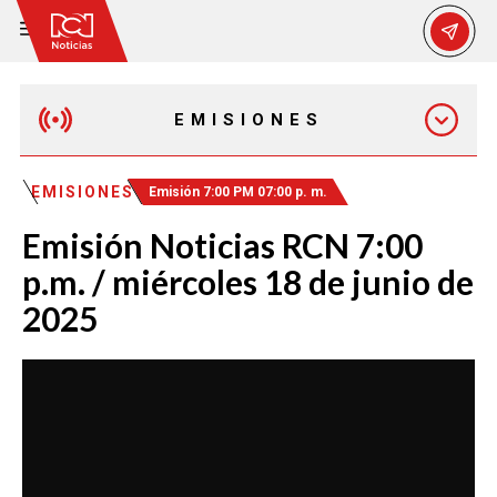
EMISIONES
MAÑANA EXPRESS
EMISIONES
Emisión 7:00 PM 07:00 p. m.
Emisión Noticias RCN 7:00
EMISIÓN 12:30 PM
p.m. / miércoles 18 de junio de
2025
EMISIÓN 7:00 PM
EMISIÓN 11:30 PM