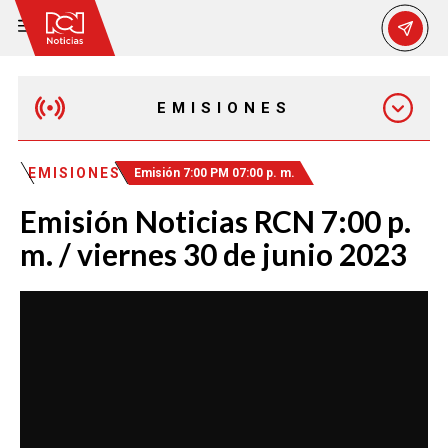
EMISIONES
EMISIÓN 12:30 PM
EMISIONES
Emisión 7:00 PM 07:00 p. m.
Emisión Noticias RCN 7:00 p.
EMISIÓN 7:00 PM
m. / viernes 30 de junio 2023