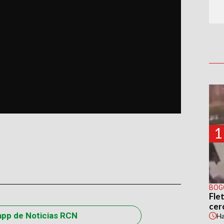
1
BOG
Flet
cer
app de Noticias RCN
H