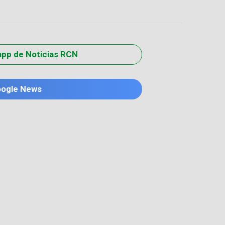
app de Noticias RCN
oogle News