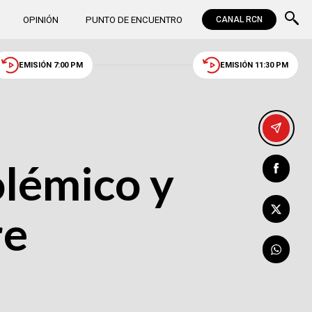
OPINIÓN
PUNTO DE ENCUENTRO
CANAL RCN
EMISIÓN 7:00 PM
EMISIÓN 11:30 PM
olémico y
re