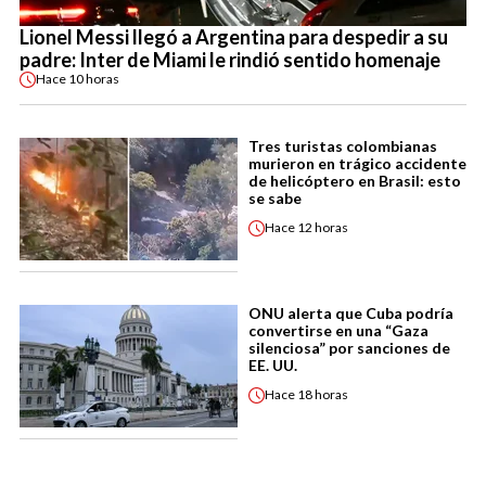
Lionel Messi llegó a Argentina para despedir a su
padre: Inter de Miami le rindió sentido homenaje
Hace
10 horas
Tres turistas colombianas
murieron en trágico accidente
de helicóptero en Brasil: esto
se sabe
Hace
12 horas
ONU alerta que Cuba podría
convertirse en una “Gaza
silenciosa” por sanciones de
EE. UU.
Hace
18 horas