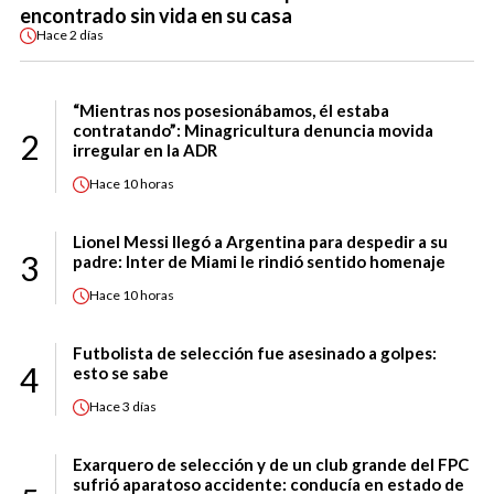
encontrado sin vida en su casa
Hace
2 días
“Mientras nos posesionábamos, él estaba
contratando”: Minagricultura denuncia movida
2
irregular en la ADR
Hace
10 horas
Lionel Messi llegó a Argentina para despedir a su
3
padre: Inter de Miami le rindió sentido homenaje
Hace
10 horas
Futbolista de selección fue asesinado a golpes:
4
esto se sabe
Hace
3 días
Exarquero de selección y de un club grande del FPC
sufrió aparatoso accidente: conducía en estado de