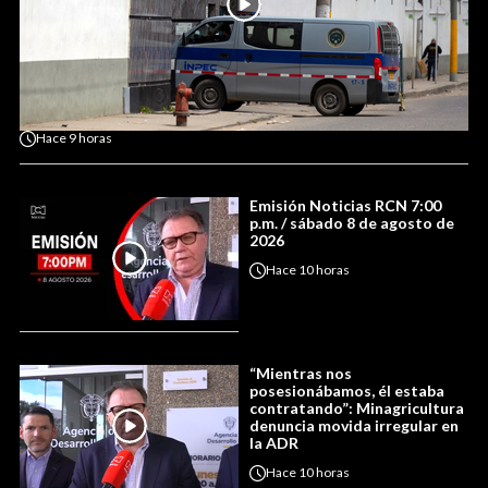
Hace
9 horas
Emisión Noticias RCN 7:00
p.m. / sábado 8 de agosto de
2026
Hace
10 horas
“Mientras nos
posesionábamos, él estaba
contratando”: Minagricultura
denuncia movida irregular en
la ADR
Hace
10 horas