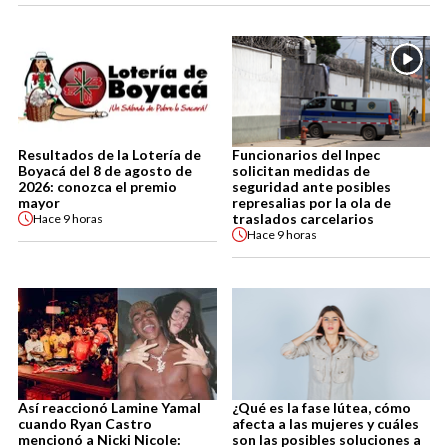
Resultados de la Lotería de
Funcionarios del Inpec
Boyacá del 8 de agosto de
solicitan medidas de
2026: conozca el premio
seguridad ante posibles
mayor
represalias por la ola de
traslados carcelarios
Hace
9 horas
Hace
9 horas
Así reaccionó Lamine Yamal
¿Qué es la fase lútea, cómo
cuando Ryan Castro
afecta a las mujeres y cuáles
mencionó a Nicki Nicole:
son las posibles soluciones a