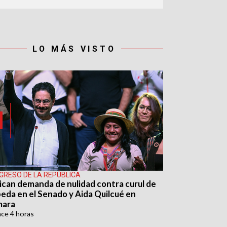
LO MÁS VISTO
GRESO DE LA REPÚBLICA
ican demanda de nulidad contra curul de
eda en el Senado y Aida Quilcué en
mara
ace
4 horas