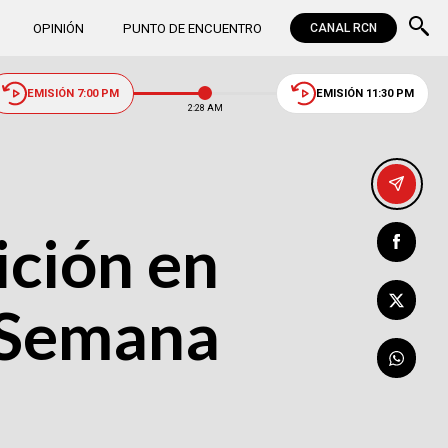
OPINIÓN
PUNTO DE ENCUENTRO
CANAL RCN
EMISIÓN 7:00 PM
EMISIÓN 11:30 PM
2:28 AM
ición en
n Semana