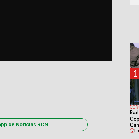
1
CON
Rad
Cep
app de Noticias RCN
Cá
H