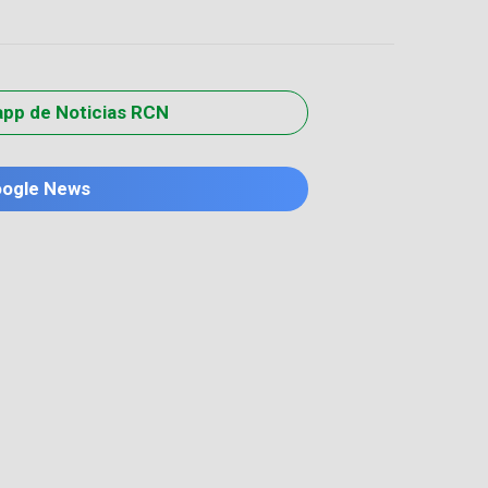
app de Noticias RCN
oogle News