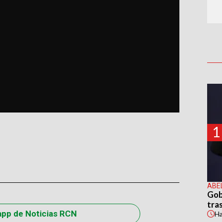
1
ABE
Gob
tras
app de Noticias RCN
H