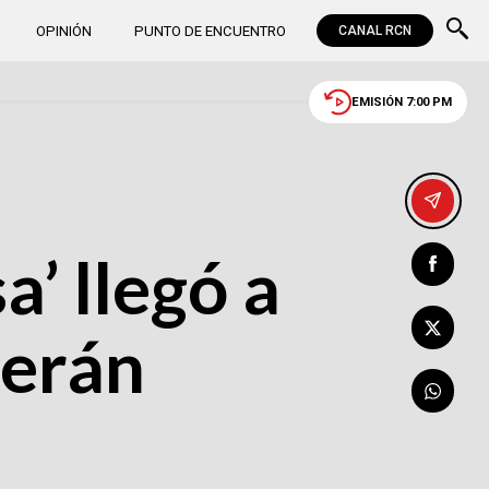
OPINIÓN
PUNTO DE ENCUENTRO
CANAL RCN
EMISIÓN 7:00 PM
a’ llegó a
serán