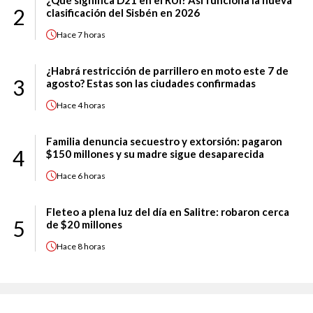
¿Qué significa D21 en el RUI? Así funciona la nueva
2
clasificación del Sisbén en 2026
Hace
7 horas
¿Habrá restricción de parrillero en moto este 7 de
3
agosto? Estas son las ciudades confirmadas
Hace
4 horas
Familia denuncia secuestro y extorsión: pagaron
4
$150 millones y su madre sigue desaparecida
Hace
6 horas
Fleteo a plena luz del día en Salitre: robaron cerca
5
de $20 millones
Hace
8 horas