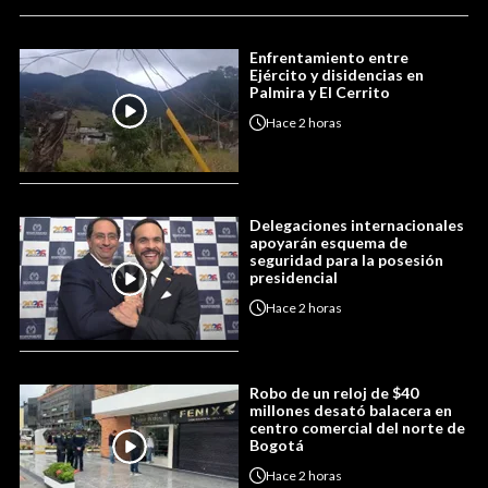
Enfrentamiento entre
Ejército y disidencias en
Palmira y El Cerrito
Hace
2 horas
Delegaciones internacionales
apoyarán esquema de
seguridad para la posesión
presidencial
Hace
2 horas
Robo de un reloj de $40
millones desató balacera en
centro comercial del norte de
Bogotá
Hace
2 horas