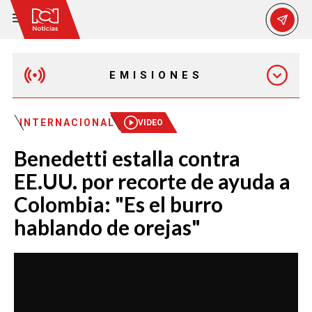
EMISIONES
MAÑANA EXPRESS
INTERNACIONAL
VIDEO
Benedetti estalla contra
EMISIÓN 12:30 PM
EE.UU. por recorte de ayuda a
Colombia: "Es el burro
EMISIÓN 7:00 PM
hablando de orejas"
EMISIÓN 11:30 PM